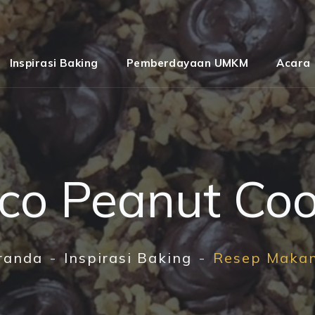
Inspirasi Baking
Pemberdayaan UMKM
Acara
co Peanut Coo
randa
Inspirasi Baking
Resep Maka