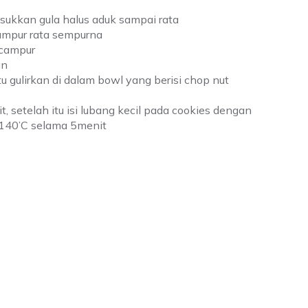
sukkan gula halus aduk sampai rata
ampur rata sempurna
rcampur
an
tu gulirkan di dalam bowl yang berisi chop nut
setelah itu isi lubang kecil pada cookies dengan 
u 140’C selama 5menit