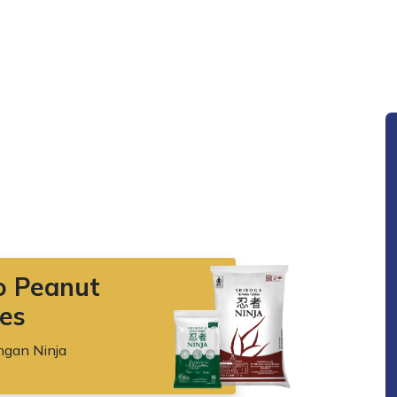
o Peanut
es
ngan Ninja