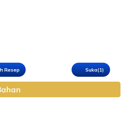
h Resep
Suka
(1)
Bahan