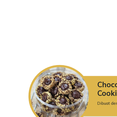
Choc
Cooki
Dibuat de