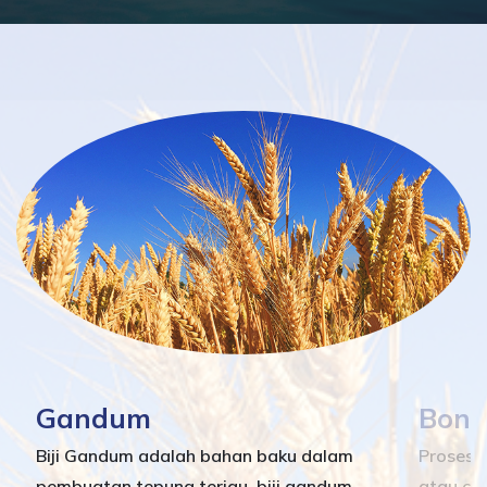
Gandum
Bong
Biji Gandum adalah bahan baku dalam
Proses 
pembuatan tepung terigu, biji gandum
atau con