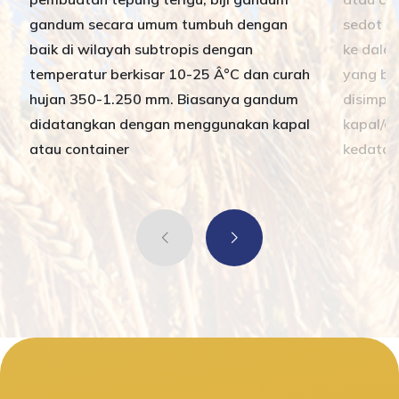
gandum secara umum tumbuh dengan
sedot / 
baik di wilayah subtropis dengan
ke dala
temperatur berkisar 10-25 Â°C dan curah
yang bi
hujan 350-1.250 mm. Biasanya gandum
disimpan
didatangkan dengan menggunakan kapal
kapal/c
atau container
kedata