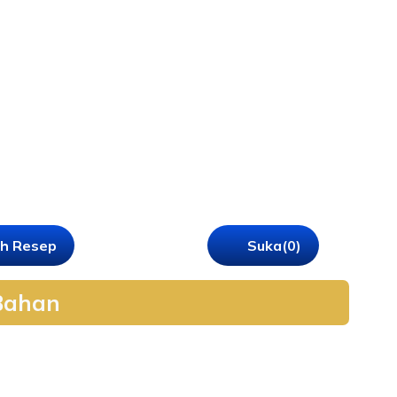
h Resep
Suka
(0)
Bahan