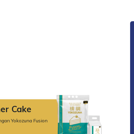
er Cake
ngan Yokozuna Fusion