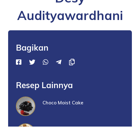
Audityawardhani
Bagikan
Resep Lainnya
Choco Moist Cake
Pumpkin Roll Cake