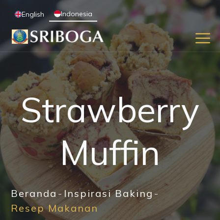
Indonesia
English
Strawberry
Muffin
Beranda
Inspirasi Baking
Resep Makanan